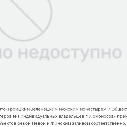
Свято-Троицким Зеленецким мужским монастырем и Обще
атеров №1 индивидуальных владельцев г. Ломоносов» пр
бъектов рекой Невой и Финским заливом соответственно,