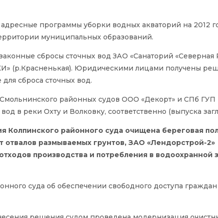
адресные программы уборки водных акваторий на 2012 г
территории муниципальных образований.
аконные сбросы сточных вод ЗАО «Санаторий «Северная 
КИ» (р.Красненькая). Юридическими лицами получены ре
для сброса сточных вод.
Смольнинского районных судов ООО «Декорт» и СПб ГУП
вод в реки Охту и Волковку, соответственно (выпуска заг
я Колпинского районного суда очищена береговая пол
т отвалов размываемых грунтов, ЗАО «Лендорстрой-2»
отходов производства и потребления в водоохранной 
нного суда об обеспечении свободного доступа граждан
несения решения судом проведена модернизация очистн