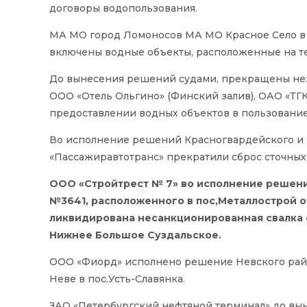
договоры водопользования.
МА МО город Ломоносов МА МО Красное Село в 
включены водные объекты, расположенные на 
До вынесения решений судами, прекращены нез
ООО «Отель Ольгино» (Финский залив), ОАО «ТГ
предоставлении водных объектов в пользование 
Во исполнение решений Красногвардейского и 
«Пассажиравтотранс» прекратили сброс сточных 
ООО «Стройтрест № 7» во исполнение решени
№3641, расположенного в пос,Металлострой о
ликвидирована несанкционированная свалка 
Нижнее Большое Суздальское.
ООО «Фиорд» исполнено решение Невского райо
Неве в пос.Усть-Славянка.
ЗАО «Петербургский нефтяной терминал» до вы