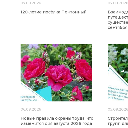
07.08.2026
07.08.202
120-летие посёлка Понтонный
Взаимод
путешес
существе
сентября
06.08.2026
05.08.202
Новые правила охраны труда: что
Строител
изменится с 31 августа 2026 года
групп для