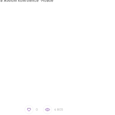
 в жилом комплексе "Новое
"
0
4 805