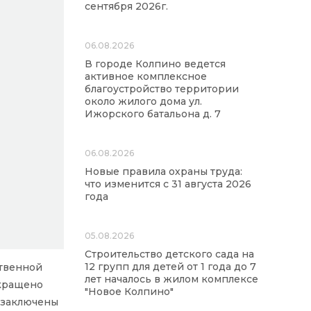
сентября 2026г.
06.08.2026
В городе Колпино ведется
активное комплексное
благоустройство территории
около жилого дома ул.
Ижорского батальона д. 7
06.08.2026
Новые правила охраны труда:
что изменится с 31 августа 2026
года
05.08.2026
Строительство детского сада на
12 групп для детей от 1 года до 7
ственной
лет началось в жилом комплексе
екращено
"Новое Колпино"
 заключены