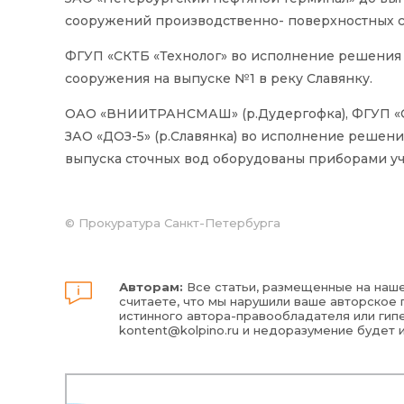
сооружений производственно- поверхностных ст
ФГУП «СКТБ «Технолог» во исполнение решения 
сооружения на выпуске №1 в реку Славянку.
ОАО «ВНИИТРАНСМАШ» (р.Дудергофка), ФГУП «СКТ
ЗАО «ДОЗ-5» (р.Славянка) во исполнение решен
выпуска сточных вод оборудованы приборами уч
©
Прокуратура Санкт-Петербурга
Авторам:
Все статьи, размещенные на наше
считаете, что мы нарушили ваше авторское п
истинного автора-правообладателя или гипе
kontent@kolpino.ru
и недоразумение будет 