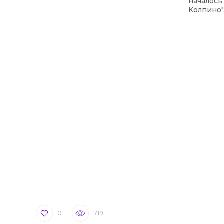
началось
Колпино
0
719