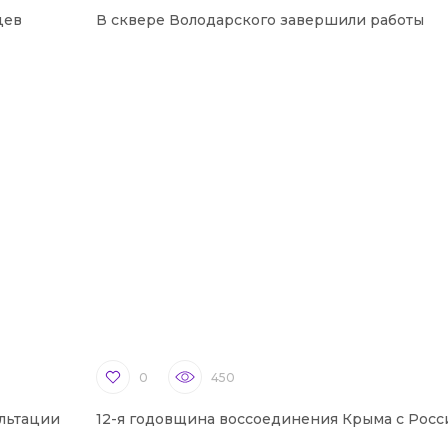
цев
В сквере Володарского завершили работы
0
450
льтации
12-я годовщина воссоединения Крыма с Росс