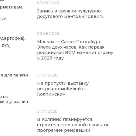
03.08.2026
ормативам.
Запись в кружки культурно-
досугового центра «Подвиг»
ные
03.08.2026
дергофка),
Москва — Санкт-Петербург:
 РФ,
Эпоха двух часов. Как первая
российская ВСМ изменит страну
к 2028 году
я для печати
31.07.2026
Не пропусти выставку
ретроавтомобилей в
Колпинском!
и вы
ки в указании
31.07.2026
В Колпино планируется
строительство новой школы по
программе реновации