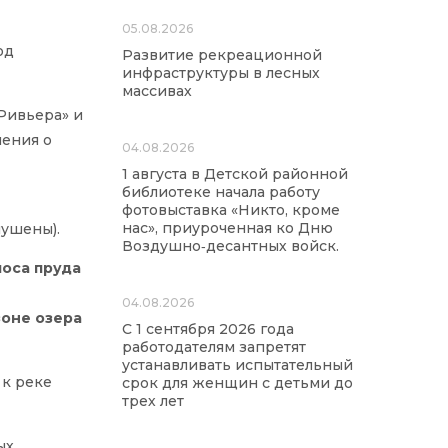
05.08.2026
од
Развитие рекреационной
инфраструктуры в лесных
массивах
Ривьера» и
шения о
04.08.2026
1 августа в Детской районной
библиотеке начала работу
фотовыставка «Никто, кроме
нас», приуроченная ко Дню
лушены).
Воздушно‑десантных войск.
оса пруда
04.08.2026
зоне озера
С 1 сентября 2026 года
работодателям запретят
устанавливать испытательный
 к реке
срок для женщин с детьми до
трех лет
ых