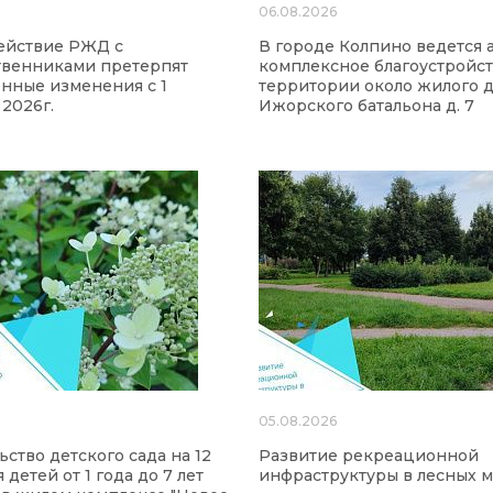
6
06.08.2026
ействие РЖД с
В городе Колпино ведется 
твенниками претерпят
комплексное благоустройс
нные изменения с 1
территории около жилого д
 2026г.
Ижорского батальона д. 7
6
05.08.2026
ьство детского сада на 12
Развитие рекреационной
 детей от 1 года до 7 лет
инфраструктуры в лесных м