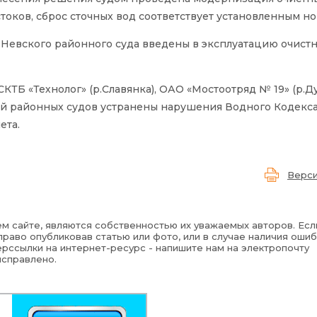
оков, сброс сточных вод соответствует установленным н
Невского районного суда введены в эксплуатацию очист
Б «Технолог» (р.Славянка), ОАО «Мостоотряд № 19» (р.Ду
ий районных судов устранены нарушения Водного Кодекса
ета.
Верси
м сайте, являются собственностью их уважаемых авторов. Есл
раво опубликовав статью или фото, или в случае наличия ошиб
рссылки на интернет-ресурс - напишите нам на электропочту
исправлено.