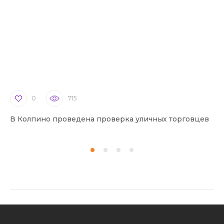
0
715
В Колпино проведена проверка уличных торговцев
В 