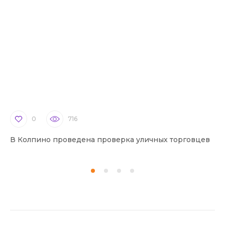
0
716
В Колпино проведена проверка уличных торговцев
В 