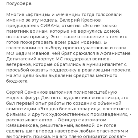
полусфере.
Многие «афганцы» и «чеченцы» тогда голосовали
именно за эту модель. Валерий Краснов,
председатель СИВАЧа, отметил: «Это не только
памятник воинам, которые не вернулись домой,
выполняя присягу. Это – наше отношение к тем, кто
готов пожертвовать всем ради Родины». В
голосовании по выбору проекта участвовал и глава
МО Вадим Иванов, чей брат сражался в Афганистане.
Депутатский корпус МС поддержал воинов-
ветеранов, которые обратились в муниципалитет с
просьбой оказать поддержку в реализации проекта.
На эти цели были выделены средства местного
бюджета.
Сергей Семенков выполнил полномасштабную
модель фигур. Для него, художника-живописца, это
был первый опыт работы по созданию объемной
композиции. «Это два боевых товарища, воспетые в
фильмах и других художественных произведениях, -
рассказывает автор. - Офицер с автоматом
Калашникова, решительный, волевой, он готов
сделать шаг вперед навстречу любым опасностям и
выполнить приказ. На его плечо опирается солдат-