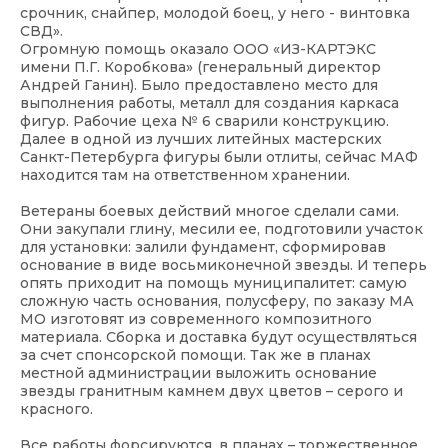
срочник, снайпер, молодой боец, у него - винтовка
СВД».
Огромную помощь оказало ООО «ИЗ-КАРТЭКС
имени П.Г. Коробкова» (генеральный директор
Андрей Ганин). Было предоставлено место для
выполнения работы, металл для создания каркаса
фигур. Рабочие цеха № 6 сварили конструкцию.
Далее в одной из лучших литейных мастерских
Санкт-Петербурга фигуры были отлиты, сейчас МАФ
находится там на ответственном хранении.
Ветераны боевых действий многое сделали сами.
Они закупали глину, месили ее, подготовили участок
для установки: залили фундамент, сформировав
основание в виде восьмиконечной звезды. И теперь
опять приходит на помощь муниципалитет: самую
сложную часть основания, полусферу, по заказу МА
МО изготовят из современного композитного
материала. Сборка и доставка будут осуществляться
за счет спонсорской помощи. Так же в планах
местной администрации выложить основание
звезды гранитным камнем двух цветов – серого и
красного.
Все работы форсируются, в планах – торжественное