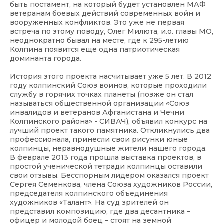
быть постамент, на который будет установлен МАФ
ветеранам боевых действий современных войн и
вооруженных конфликтов. Это уже не первая
встреча по этому поводу, Олег Милюта, и.о. главы МО,
неоднократно бывал на месте, где к 295-летию
Колпина появится еще одна патриотическая
доминанта города.
История этого проекта насчитывает уже 5 лет. В 2012
году колпинский Союз воинов, которые проходили
службу в горячих точках планеты (позже он стал
называться общественной организации «Союз
инвалидов и ветеранов Афганистана и Чечни
Колпинского района» - СИВАЧ), объявил конкурс на
лучший проект такого памятника. Откликнулись два
профессионала, принесли свои рисунки юные
колпинцы, неравнодушные жители нашего города.
В феврале 2013 года прошла выставка проектов, в
простой ученической тетради колпинцы оставили
свои отзывы. Бесспорным лидером оказался проект
Сергея Семенкова, члена Союза художников России,
председателя колпинского объединения
художников «Талант». На суд зрителей он
представил композицию, где два десантника –
офицер и молодой боец – стоят на земной