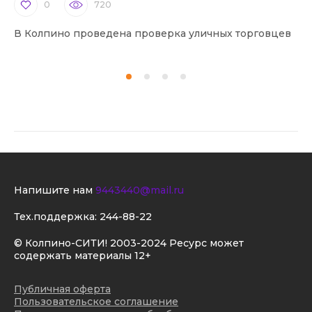
0
720
В Колпино проведена проверка уличных торговцев
В 
Напишите нам
9443440@mail.ru
Тех.поддержка:
244-88-22
© Колпино-СИТИ! 2003-2024 Ресурс может
содержать материалы 12+
Публичная оферта
Пользовательское соглашение