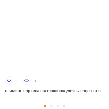
0
719
В Колпино проведена проверка уличных торговцев
В 