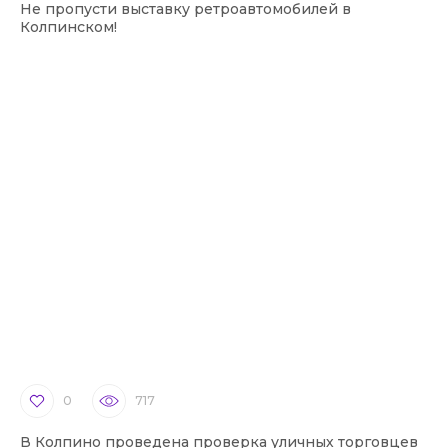
Не пропусти выставку ретроавтомобилей в
Колпинском!
0
717
В Колпино проведена проверка уличных торговцев
В 