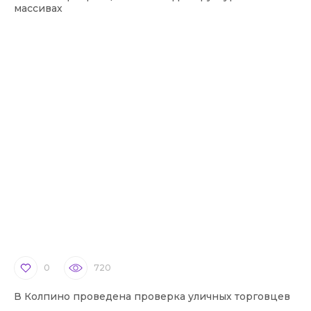
массивах
0
720
В Колпино проведена проверка уличных торговцев
В 