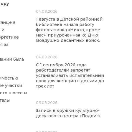
тору
04.08.2026
1 августа в Детской районной
улице в
библиотеке начала работу
 и
фотовыставка «Никто, кроме
нас», приуроченная ко Дню
ергетике
Воздушно‑десантных войск.
я за
04.08.2026
пании была
С 1 сентября 2026 года
работодателям запретят
устанавливать испытательный
оимостью
срок для женщин с детьми до
ые участки
трех лет
ого шоссе и
талы
03.08.2026
Запись в кружки культурно-
досугового центра «Подвиг»