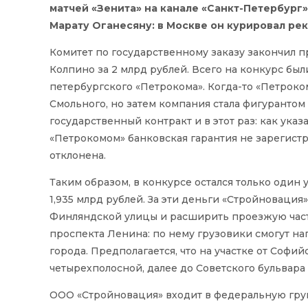
матчей «Зенита» на канале «Санкт-Петербург
Марату Оганесяну: в Москве он курировал ре
Комитет по государственному заказу закончил 
Колпино за 2 млрд рублей. Всего на конкурс бы
петербургского «Петрокома». Когда-то «Петрок
Смольного, но затем компания стала фигурантом 
государственный контракт и в этот раз: как ука
«Петрокомом» банковская гарантия не зарегист
отклонена.
Таким образом, в конкурсе остался только один 
1,935 млрд рублей. За эти деньги «Стройновация
Финляндской улицы и расширить проезжую част
проспекта Ленина: по нему грузовики смогут н
города. Предполагается, что на участке от Софи
четырехполосной, далее до Советского бульвара 
ООО «Стройновация» входит в федеральную груп