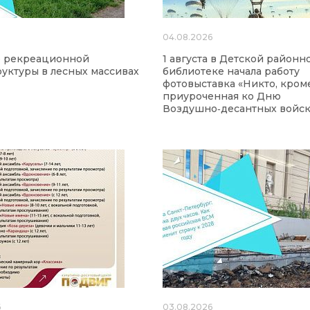
6
04.08.2026
е рекреационной
1 августа в Детской районн
уктуры в лесных массивах
библиотеке начала работу
фотовыставка «Никто, кроме
приуроченная ко Дню
Воздушно‑десантных войск
6
03.08.2026