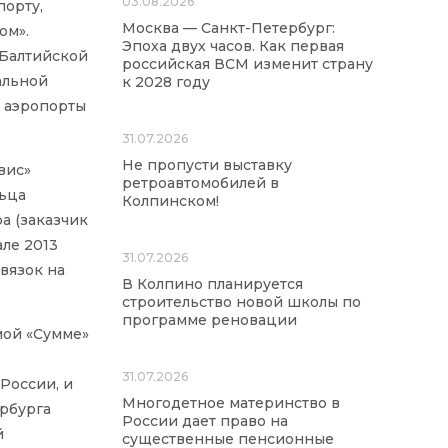
03.08.2026
порту,
Москва — Санкт-Петербург:
ом».
Эпоха двух часов. Как первая
 Балтийской
российская ВСМ изменит страну
альной
к 2028 году
т аэропорты
31.07.2026
Не пропусти выставку
вис»
ретроавтомобилей в
льца
Колпинском!
а (заказчик
але 2013
31.07.2026
звязок на
В Колпино планируется
строительство новой школы по
программе реновации
мой «Сумме»
31.07.2026
России, и
Многодетное материнство в
ербурга
России дает право на
й
существенные пенсионные