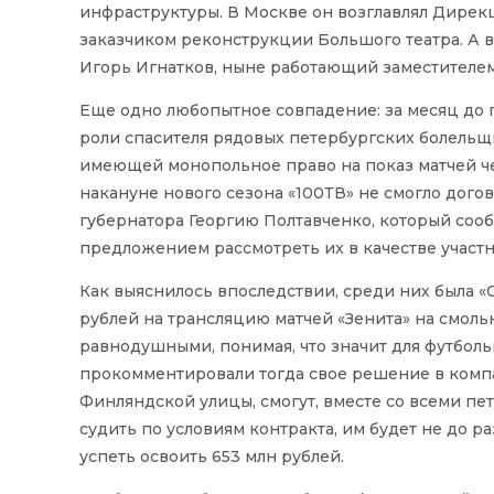
инфраструктуры. В Москве он возглавлял Дирекц
заказчиком реконструкции Большого театра. А в
Игорь Игнатков, ныне работающий заместителем
Еще одно любопытное совпадение: за месяц до 
роли спасителя рядовых петербургских болельщи
имеющей монопольное право на показ матчей че
накануне нового сезона «100ТВ» не смогло дог
губернатора Георгию Полтавченко, который сооб
предложением рассмотреть их в качестве участ
Как выяснилось впоследствии, среди них была «
рублей на трансляцию матчей «Зенита» на смоль
равнодушными, понимая, что значит для футбол
прокомментировали тогда свое решение в компа
Финляндской улицы, смогут, вместе со всеми пе
судить по условиям контракта, им будет не до р
успеть освоить 653 млн рублей.