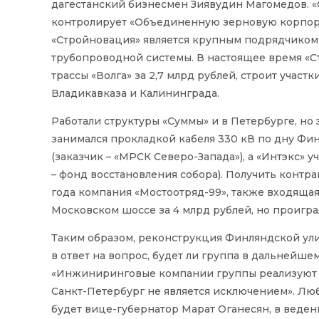
дагестанский бизнесмен Зиявудин Магомедов. «
контролирует «Объединенную зерновую корпор
«Стройновация» является крупным подрядчиком «
трубопроводной системы. В настоящее время «
трассы «Волга» за 2,7 млрд рублей, строит участ
Владикавказа и Калининграда.
Работали структуры «Суммы» и в Петербурге, но 
занимался прокладкой кабеля 330 кВ по дну Фин
(заказчик – «МРСК Северо-Запада»), а «Интэкс» 
– фонд восстановления собора). Получить контра
года компания «Мостоотряд-99», также входящая 
Московском шоссе за 4 млрд рублей, но проигра
Таким образом, реконструкция Финляндской ули
в ответ на вопрос, будет ли группа в дальнейше
«Инжиниринговые компании группы реализуют пр
Санкт-Петербург не является исключением». Люб
будет вице-губернатор Марат Оганесян, в веде