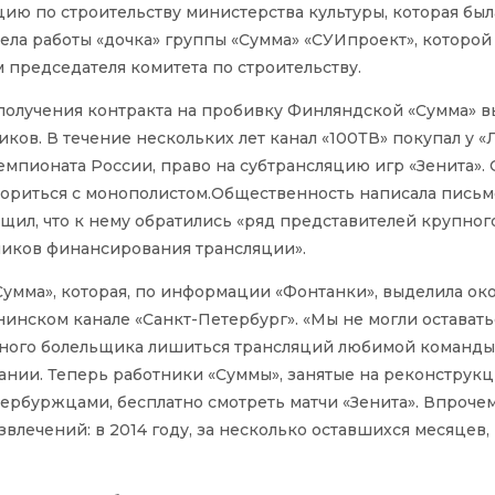
ию по строительству министерства культуры, которая был
ела работы «дочка» группы «Сумма» «СУИпроект», которой
 председателя комитета по строительству.
получения контракта на пробивку Финляндской «Сумма» в
ков. В течение нескольких лет канал «100ТВ» покупал у «
мпионата России, право на субтрансляцию игр «Зенита».
овориться с монополистом.Общественность написала письм
щил, что к нему обратились «ряд представителей крупног
ников финансирования трансляции».
Сумма», которая, по информации «Фонтанки», выделила ок
нинском канале «Санкт-Петербург». «Мы не могли оставать
ьного болельщика лишиться трансляций любимой команды»
нии. Теперь работники «Суммы», занятые на реконструк
тербуржцами, бесплатно смотреть матчи «Зенита». Впрочем
азвлечений: в 2014 году, за несколько оставшихся месяцев