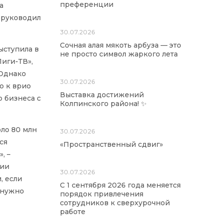
преференции
а
 руководил
30.07.2026
Сочная алая мякоть арбуза — это
ыступила в
не просто символ жаркого лета
Лиги-ТВ»,
 Однако
30.07.2026
о к врио
Выставка достижений
о бизнеса с
Колпинского района! ✨
оло 80 млн
30.07.2026
ся
«Пространственный сдвиг»
, –
ции
30.07.2026
, если
С 1 сентября 2026 года меняется
, нужно
порядок привлечения
сотрудников к сверхурочной
работе