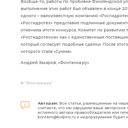
Вообще-то, работы по пробивке Финляндской ул
выполнение этих работ был объявлен в конце 201
одного – малоизвестную компанию «Росгидротех
«Росгидротех» представил подлинные документ
отменила итоги конкурса. Комитет по развитию
«Росгидротехом» как с единственным поставщико
который согласует подобные сделки. После этого
которого стала «Сумма».
Андрей Захаров, «Фонтанка.ру»
©
"Фонтанка.ру"
Авторам:
Все статьи, размещенные на наше
считаете, что мы нарушили ваше авторское п
истинного автора-правообладателя или гипе
kontent@kolpino.ru
и недоразумение будет 