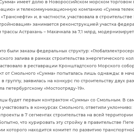
Сумма» имеет долю в Новороссийском морском торговом 
ацию» и телекоммуникационную компанию «Сумма телек
Транснефти» и, в частности, участвовала в строительстве
Стройновация» занимается реконструкцией участка федер
ки трассы Астрахань – Махачкала за 7,1 млрд, модернизируе
это были заказы федеральных структур: «Глобалэлектросер
ского залива в рамках строительства энергетического ко
участвовало в реставрации Кронштадтского Морского собор
кт от Смольного «Сумма» попыталась лишь однажды: в нач
в группу, заявилась на конкурс по строительству двух ра
ла петербургскому «Мостоотряду-19».
цы будет первым контрактом «Суммы» со Смольным. В са
м участвовать в конкурсах Смольного, ответили уклончиво:
оекты в 7 сегментах строительства на всей территории 
опытно, что курировать эту стройку в правительстве Пет
нии которого находится комитет по развитию транспортно