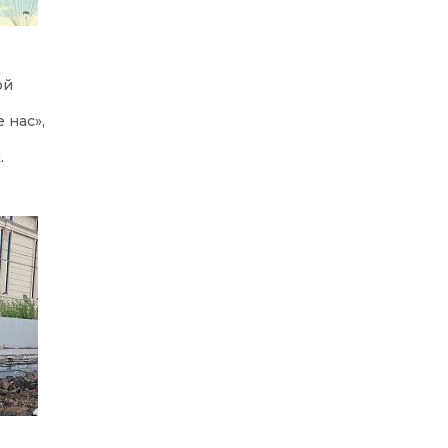
ой
 нас»,
.