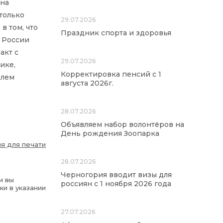
 на
 только
29.07.2026
в том, что
Праздник спорта и здоровья
 России
акт с
29.07.2026
ике,
Корректировка пенсий с 1
елем
августа 2026г.
28.07.2026
Объявляем набор волонтёров на
День рождения Зоопарка
я для печати
28.07.2026
Черногория вводит визы для
и вы
россиян с 1 ноября 2026 года
ки в указании
27.07.2026