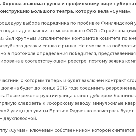
». Хороша знакома группа и профильному вице-губерна
конструкцию Большого театра, которую вела «Сумма».
процедуру выбора подрядчика по пробивке Финляндской 
ли поданы две заявки: от московского ООО «Стройновация»
ом» был крупным исполнителем контрактов комитета по эн
«трубного дела» и сошла с рынка. Не смогла она поборотьс
зано в протоколе определения победителя, представленная
рирована в соответствующем реестре, поэтому заявка ком
участник, с которым теперь и будет заключен контракт ст
» должна будет до конца 2016 года соединить разрозненн
ь. После реконструкции улица станет дублером Колпинск
апрямую следовать к Ижорскому заводу, минуя жилые квар
йской улицы до улицы Братьев Радченко магистраль будет
– двухполосной.
пу «Сумма», ключевым собственником которой считается