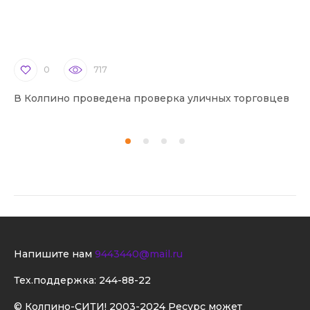
0
717
В Колпино проведена проверка уличных торговцев
В 
Напишите нам
9443440@mail.ru
Тех.поддержка:
244-88-22
© Колпино-СИТИ! 2003-2024 Ресурс может