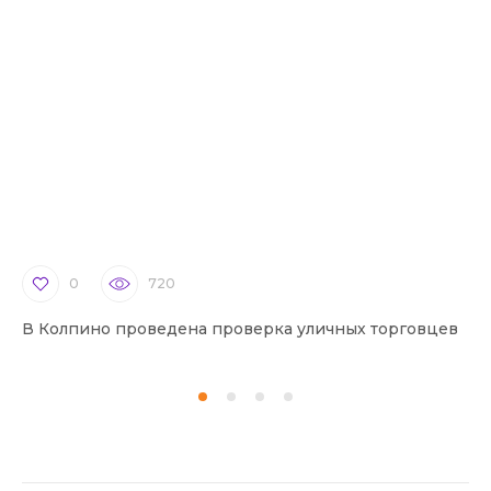
0
720
В Колпино проведена проверка уличных торговцев
В 