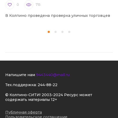
0
715
В Колпино проведена проверка уличных торговцев
В 
Напишите нам
9443440@mail.ru
Тех.поддержка:
244-88-22
© Колпино-СИТИ! 2003-2024 Ресурс может
содержать материалы 12+
Публичная оферта
Пользовательское соглашение