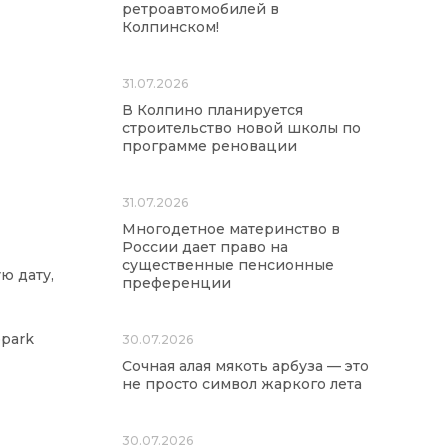
ретроавтомобилей в
Колпинском!
31.07.2026
В Колпино планируется
строительство новой школы по
программе реновации
31.07.2026
Многодетное материнство в
России дает право на
существенные пенсионные
ю дату,
преференции
opark
30.07.2026
Сочная алая мякоть арбуза — это
не просто символ жаркого лета
30.07.2026