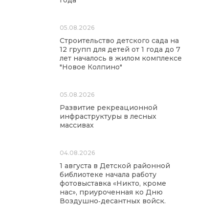
года
05.08.2026
Строительство детского сада на
12 групп для детей от 1 года до 7
лет началось в жилом комплексе
"Новое Колпино"
05.08.2026
Развитие рекреационной
инфраструктуры в лесных
массивах
04.08.2026
1 августа в Детской районной
библиотеке начала работу
фотовыставка «Никто, кроме
нас», приуроченная ко Дню
Воздушно‑десантных войск.