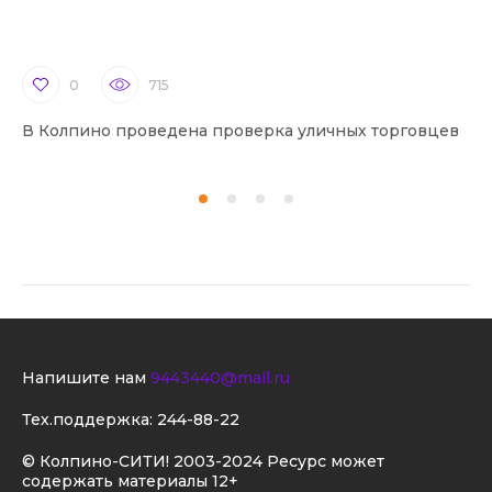
0
715
В Колпино проведена проверка уличных торговцев
В 
Напишите нам
9443440@mail.ru
Тех.поддержка:
244-88-22
© Колпино-СИТИ! 2003-2024 Ресурс может
содержать материалы 12+