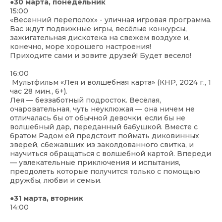
●30 марта, понедельник
15:00
«Весенний переполох» - уличная игровая программа.
Вас ждут подвижные игры, весёлые конкурсы,
зажигательная дискотека на свежем воздухе и,
конечно, море хорошего настроения!
Приходите сами и зовите друзей! Будет весело!
16:00
Мультфильм «Лея и волшебная карта» (КНР, 2024 г., 1
час 28 мин., 6+).
Лея — беззаботный подросток. Весёлая,
очаровательная, чуть неуклюжая — она ничем не
отличалась бы от обычной девочки, если бы не
волшебный дар, переданный бабушкой. Вместе с
братом Радом ей предстоит поймать диковинных
зверей, сбежавших из заколдованного свитка, и
научиться обращаться с волшебной картой. Впереди
— увлекательные приключения и испытания,
преодолеть которые получится только с помощью
дружбы, любви и семьи.
●31 марта, вторник
14:00