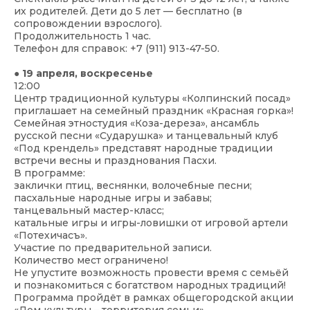
их родителей. Дети до 5 лет — бесплатно (в
сопровождении взрослого).
Продолжительность 1 час.
Телефон для справок: +7 (911) 913-47-50.
● 19 апреля, воскресенье
12:00
Центр традиционной культуры «Колпинский посад»
приглашает на семейный праздник «Красная горка»!
Семейная этностудия «Коза-дереза», ансамбль
русской песни «Сударушка» и танцевальный клуб
«Под крендель» представят народные традиции
встречи весны и празднования Пасхи.
В программе:
заклички птиц, веснянки, волочебные песни;
пасхальные народные игры и забавы;
танцевальный мастер-класс;
катальные игры и игры-ловишки от игровой артели
«Потехичасъ».
Участие по предварительной записи.
Количество мест ограничено!
Не упустите возможность провести время с семьёй
и познакомиться с богатством народных традиций!
Программа пройдёт в рамках общегородской акции