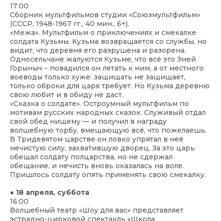
17:00
Сборник мультфильмов студии «Союзмультфильм»
(СССР, 1948-1967 гг., 40 мин., 6+).
«Межа». Мультфильм о приключениях и смекалке
солдата Кузьмы. Кузьма возвращается со службы, но
видит, что деревня его разрушена и разорена.
Односельчане жалуются Кузьме, что всё это Змей
Горыныч − повадился он летать к ним, а от местного
воеводы только хуже: защищать не защищает,
только оброки для царя требует. Но Кузьма деревню
свою любит и в обиду не даст.
«Сказка о солдате». Остроумный мультфильм по
мотивам русских народных сказок. Служивый отдал
свой обед нищему — и получил в награду
волшебную торбу, вмещающую всё, что пожелаешь.
В Тридевятом царстве он ловко упрятал в неё
нечистую силу, захватившую дворец. За это царь
обещал солдату полцарства, но не сдержал
обещание, и нечисть вновь оказалась на воле.
Пришлось солдату опять применять свою смекалку.
● 18 апреля, суббота
16:00
Волшебный театр «Шоу для вас» представляет
эстрадно-цирковой спектакль «Школа