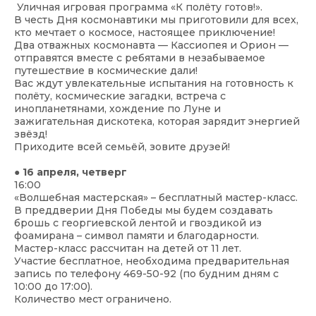
Уличная игровая программа «К полёту готов!».
В честь Дня космонавтики мы приготовили для всех,
кто мечтает о космосе, настоящее приключение!
Два отважных космонавта — Кассиопея и Орион —
отправятся вместе с ребятами в незабываемое
путешествие в космические дали!
Вас ждут увлекательные испытания на готовность к
полёту, космические загадки, встреча с
инопланетянами, хождение по Луне и
зажигательная дискотека, которая зарядит энергией
звёзд!
Приходите всей семьёй, зовите друзей!
● 16 апреля, четверг
16:00
«Волшебная мастерская» – бесплатный мастер-класс.
В преддверии Дня Победы мы будем создавать
брошь с георгиевской лентой и гвоздикой из
фоамирана – символ памяти и благодарности.
Мастер-класс рассчитан на детей от 11 лет.
Участие бесплатное, необходима предварительная
запись по телефону 469-50-92 (по будним дням с
10:00 до 17:00).
Количество мест ограничено.