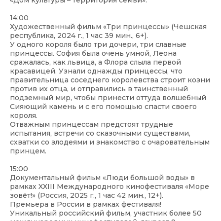
«Дом культуры – территория семьи».
14:00
Художественный фильм «Три принцессы» (Чешская
республика, 2024 г., 1 час 39 мин., 6+).
У одного короля было три дочери, три славные
принцессы. София была очень умной, Леона
сражалась, как львица, а Флора слыла первой
красавицей. Узнали однажды принцессы, что
правительница соседнего королевства строит козни
против их отца, и отправились в таинственный
подземный мир, чтобы принести оттуда волшебный
Сияющий камень и с его помощью спасти своего
короля.
Отважным принцессам предстоят трудные
испытания, встречи со сказочными существами,
схватки со злодеями и знакомство с очаровательным
принцем.
15:00
Документальный фильм «Люди большой воды» в
рамках XXIII Международного кинофестиваля «Море
зовёт!» (Россия, 2025 г., 1 час 42 мин., 12+).
Премьера в России в рамках фестиваля!
Уникальный российский фильм, участник более 50