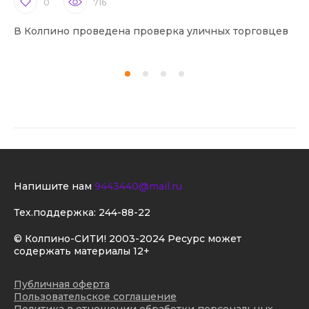
0
716
В Колпино проведена проверка уличных торговцев
В 
Напишите нам
9443440@mail.ru
Тех.поддержка:
244-88-22
© Колпино-СИТИ! 2003-2024 Ресурс может
содержать материалы 12+
Публичная оферта
Пользовательское соглашение
Политика в отношении обработки персональных