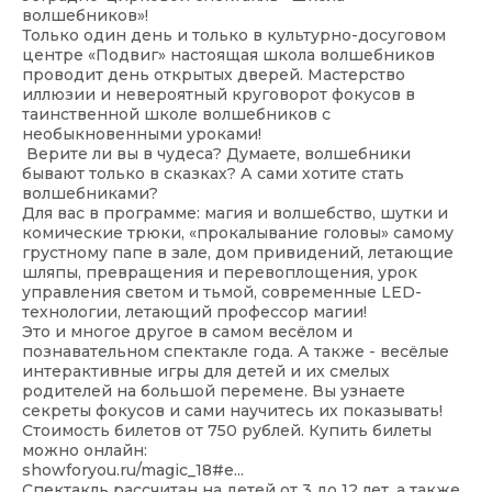
волшебников»!
Только один день и только в культурно-досуговом
центре «Подвиг» настоящая школа волшебников
проводит день открытых дверей. Мастерство
иллюзии и невероятный круговорот фокусов в
таинственной школе волшебников с
необыкновенными уроками!
Верите ли вы в чудеса? Думаете, волшебники
бывают только в сказках? А сами хотите стать
волшебниками?
Для вас в программе: магия и волшебство, шутки и
комические трюки, «прокалывание головы» самому
грустному папе в зале, дом привидений, летающие
шляпы, превращения и перевоплощения, урок
управления светом и тьмой, современные LED-
технологии, летающий профессор магии!
Это и многое другое в самом весёлом и
познавательном спектакле года. А также - весёлые
интерактивные игры для детей и их смелых
родителей на большой перемене. Вы узнаете
секреты фокусов и сами научитесь их показывать!
Стоимость билетов от 750 рублей. Купить билеты
можно онлайн:
showforyou.ru/magic_18#e...
Спектакль рассчитан на детей от 3 до 12 лет, а также