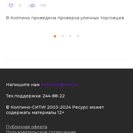
0
719
В Колпино проведена проверка уличных торговцев
В 
Напишите нам
9443440@mail.ru
Тех.поддержка:
244-88-22
© Колпино-СИТИ! 2003-2024 Ресурс может
содержать материалы 12+
Публичная оферта
Пользовательское соглашение