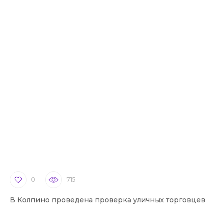
0
715
В Колпино проведена проверка уличных торговцев
В 