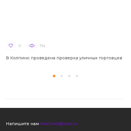
0
714
В Колпино проведена проверка уличных торговцев
В 
Напишите нам
9443440@mail.ru