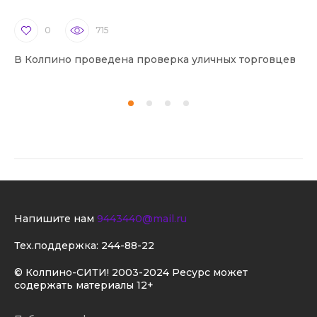
0
715
В Колпино проведена проверка уличных торговцев
В 
Напишите нам
9443440@mail.ru
Тех.поддержка:
244-88-22
© Колпино-СИТИ! 2003-2024 Ресурс может
содержать материалы 12+