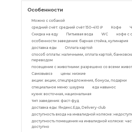
Особенности
Можно с собакой
средний счёт: средний счёт 150–410 ₽
Кофе
Ч
Скидка на еду
Питьевая вода
WC
кофе с 
особенности заведения: барная стойка, кулинария
доставка еды
Оплата картой
способ оплаты: наличными, оплата картой, банковс
переводом
посещение с животными: разрешено со всеми живо
Самовывоз
цены: низкие
акции: акции, спецпредложения, бонусы, подарки
специальное меню: шаурма
еда навынос
кухня: восточная, национальная
тип заведения: фаст-фуд
доставка еды: Яндекс.Еда, Delivery-club
доступность входа на инвалидной коляске: недоступ
доступность помещения на инвалидной коляске: ча
доступно