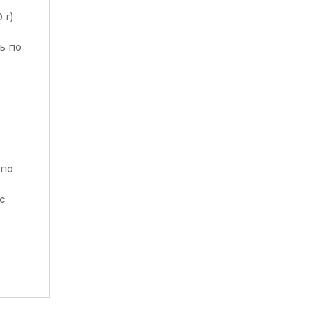
 г)
ь по
 по
с