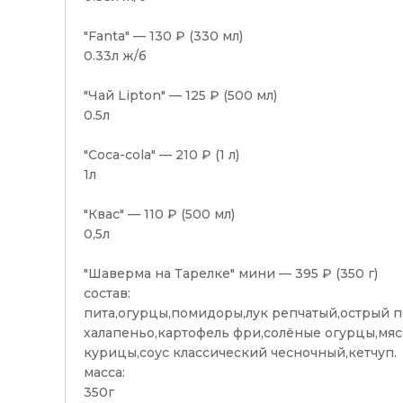
"Fanta" — 130 ₽ (330 мл)
0.33л ж/б
"Чай Lipton" — 125 ₽ (500 мл)
0.5л
"Coca-cola" — 210 ₽ (1 л)
1л
"Квас" — 110 ₽ (500 мл)
0,5л
"Шаверма на Тарелке" мини — 395 ₽ (350 г)
состав:
пита,огурцы,помидоры,лук репчатый,острый 
халапеньо,картофель фри,солёные огурцы,мяс
курицы,соус классический чесночный,кетчуп.
масса:
350г