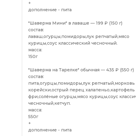
+
дополнение - пита
"Шаверма Мини" в лаваше — 199 ₽ (150 г)
состав:
лаваш,огурцы,помидоры,лук репчатый,мясо
курицы,соус классический чесночный.
масса:
150г
"Шаверма на Тарелке" обычная — 435 ₽ (550 г)
состав:
пита,огурцы,помидоры,лук репчатый,морковь
корейски,острый перец халапеньо,картофель
фри,солёные огурцы,мясо курицы,соус класси
чесночный,кетчуп.
масса:
550г
+
дополнение - пита