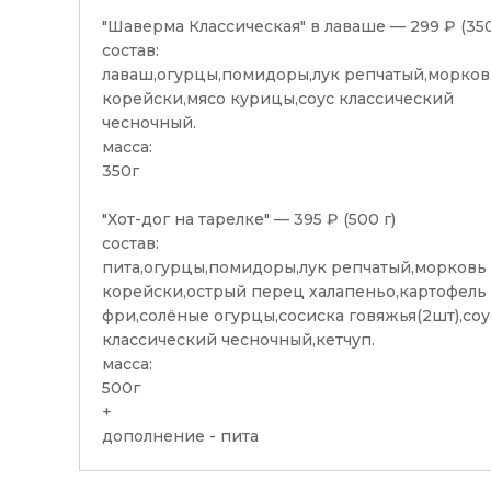
"Шаверма Классическая" в лаваше — 299 ₽ (350
состав:
лаваш,огурцы,помидоры,лук репчатый,морков
корейски,мясо курицы,соус классический
чесночный.
масса:
350г
"Хот-дог на тарелке" — 395 ₽ (500 г)
состав:
пита,огурцы,помидоры,лук репчатый,морковь
корейски,острый перец халапеньо,картофель
фри,солёные огурцы,сосиска говяжья(2шт),соу
классический чесночный,кетчуп.
масса:
500г
+
дополнение - пита