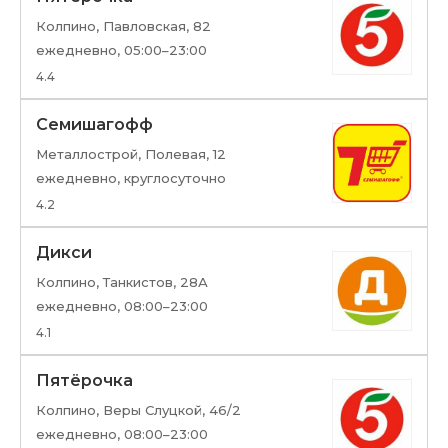
Зеленое, 130 г — 60.59 ₽
Колпино, Павловская, 82
СЫР ПЛАВЛЕНЫЙ сливочный, 55%, Hochland,
ежедневно, 05:00–23:00
400 г — 282.79 ₽
4.4
КОЛБАСА КРАКОВСКАЯ ГОСТ, полукопченая,
Семишагофф
Иней, 300 г — 272.69 ₽
Металлострой, Полевая, 12
ПЕЛЬМЕНИ SИБИРСКАЯ КОЛЛЕКЦИЯ classic,
ежедневно, круглосуточно
мини, со сливками, 700 г — 302.99 ₽
4.2
СЫР МЯГКИЙ БРИ premium, 60%, Aventino, 125 г
Дикси
— 242.39 ₽
Колпино, Танкистов, 28А
ежедневно, 08:00–23:00
КОЛБАСА БАЛЫКОВАЯ варено-копченая,
Черный Кабан, 290 г — 252.49 ₽
4.1
ЧЕБУРЕК С МЯСОМ Быстроном, 85 г — 25.24 ₽
Пятёрочка
Колпино, Веры Слуцкой, 46/2
СМЕТАНА 20%, Село Зеленое, 300 г — 121.19 ₽
ежедневно, 08:00–23:00