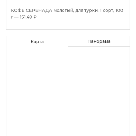
КОФЕ СЕРЕНАДА молотый, для турки, 1 сорт, 100
г — 151.49 ₽
НАПИТОК ЧЕРНОГОЛОВКА в ассортименте, 0,5 л
— 65.64 ₽
Панорама
Карта
МОРОЖЕНОЕ ЭСКИМО пломбир, клубника, в
глазури, Село Зеленое, 70 г — 60.59 ₽
МОРОЖЕНОЕ СВИТЛОГОРЬЕ пломбир, арахис-
карамель, 80 г — 111.09 ₽
ЙОГУРТ КОЛОМЕНСКИЙ в ассортименте, 5%, 170
г — 80.79 ₽
НАПИТОК ЧИЧИГУРИ в ассортименте, 0,5 л —
60.59 ₽
ЛОСОСЕВЫЕ ПОРЦИИ в панировке, Vici, 450 г —