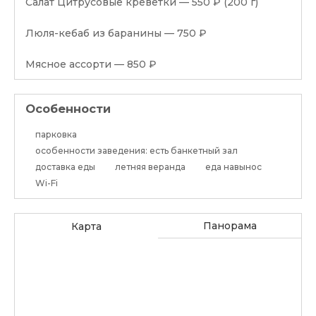
Салат Цитрусовые креветки — 550 ₽ (200 г)
Люля-кебаб из баранины — 750 ₽
Мясное ассорти — 850 ₽
Особенности
парковка
особенности заведения: есть банкетный зал
доставка еды
летняя веранда
еда навынос
Wi-Fi
Панорама
Карта