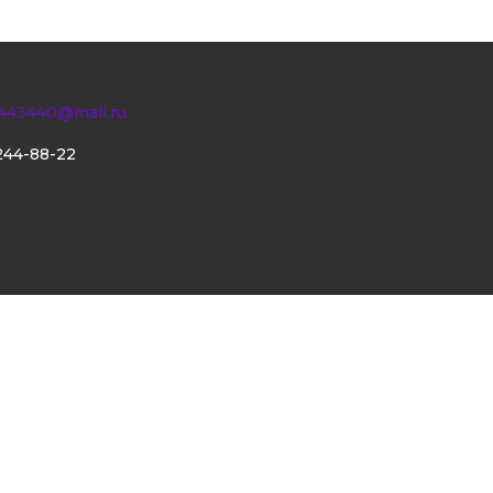
443440@mail.ru
244-88-22