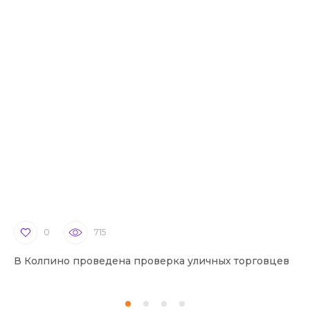
0
715
В Колпино проведена проверка уличных торговцев
В 