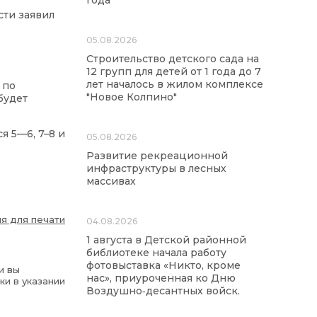
года
сти заявил
05.08.2026
Строительство детского сада на
12 групп для детей от 1 года до 7
лет началось в жилом комплексе
 по
"Новое Колпино"
будет
 5—6, 7–8 и
05.08.2026
Развитие рекреационной
инфраструктуры в лесных
массивах
я для печати
04.08.2026
1 августа в Детской районной
библиотеке начала работу
фотовыставка «Никто, кроме
и вы
нас», приуроченная ко Дню
ки в указании
Воздушно‑десантных войск.