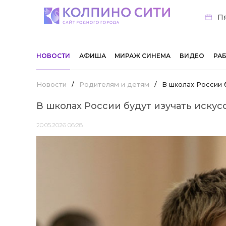
Пя
НОВОСТИ
АФИША
МИРАЖ СИНЕМА
ВИДЕО
РА
Новости
/
Родителям и детям
/
В школах России 
В школах России будут изучать иску
20.05.2026 06:28