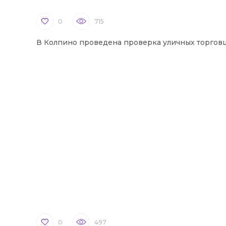
0
715
В Колпино проведена проверка уличных торгов
0
497