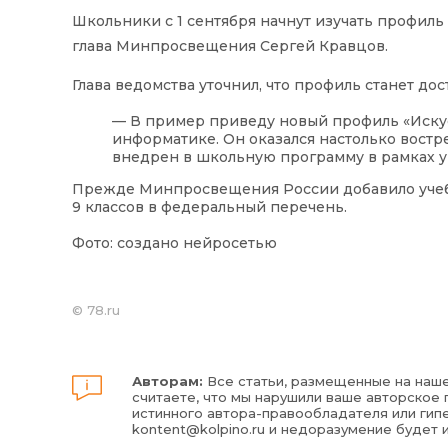
Школьники с 1 сентября начнут изучать профиль
глава Минпросвещения Сергей Кравцов.
Глава ведомства уточнил, что профиль станет до
— В пример приведу новый профиль «Искус
информатике. Он оказался настолько востре
внедрен в школьную программу в рамках у
Прежде Минпросвещения России добавило учебн
9 классов в федеральный перечень.
Фото: создано нейросетью
©
78.ru
Авторам:
Все статьи, размещенные на наше
считаете, что мы нарушили ваше авторское п
истинного автора-правообладателя или гипе
kontent@kolpino.ru
и недоразумение будет 