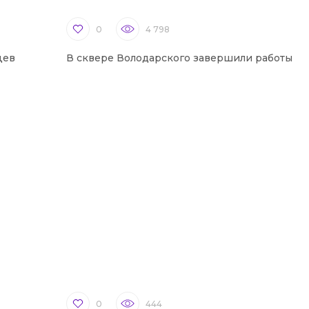
0
4 798
цев
В сквере Володарского завершили работы
0
444