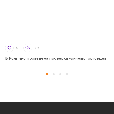
0
716
В Колпино проведена проверка уличных торговцев
В 