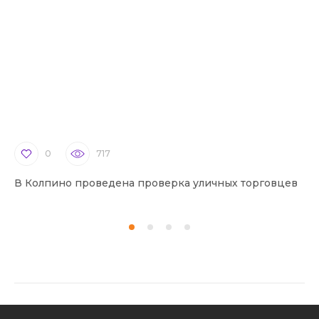
0
717
В Колпино проведена проверка уличных торговцев
В 