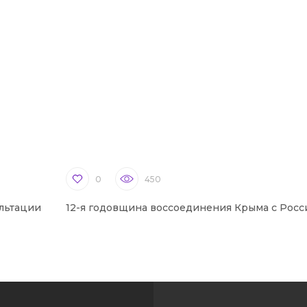
0
450
льтации
12-я годовщина воссоединения Крыма с Росс