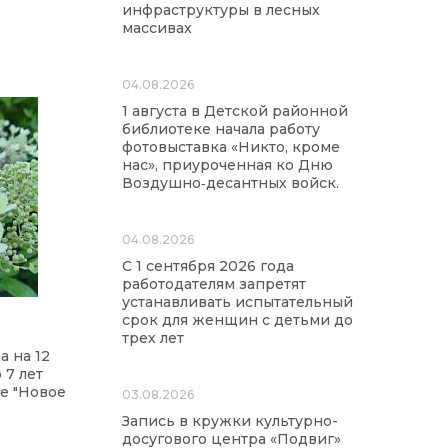
инфраструктуры в лесных
массивах
04.08.2026
1 августа в Детской районной
библиотеке начала работу
фотовыставка «Никто, кроме
нас», приуроченная ко Дню
Воздушно‑десантных войск.
04.08.2026
С 1 сентября 2026 года
работодателям запретят
устанавливать испытательный
срок для женщин с детьми до
трех лет
а на 12
 7 лет
е "Новое
03.08.2026
Запись в кружки культурно-
досугового центра «Подвиг»