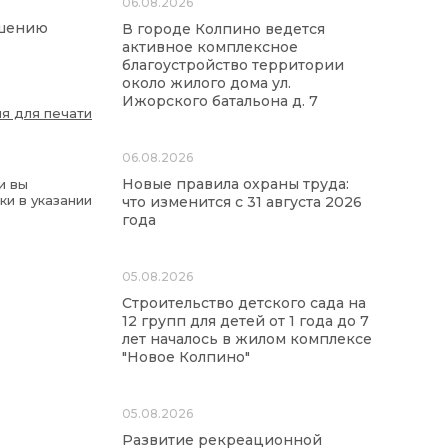
06.08.2026
ешению
В городе Колпино ведется
активное комплексное
благоустройство территории
около жилого дома ул.
Ижорского батальона д. 7
я для печати
06.08.2026
Новые правила охраны труда:
и вы
ки в указании
что изменится с 31 августа 2026
года
05.08.2026
Строительство детского сада на
12 групп для детей от 1 года до 7
лет началось в жилом комплексе
"Новое Колпино"
05.08.2026
Развитие рекреационной