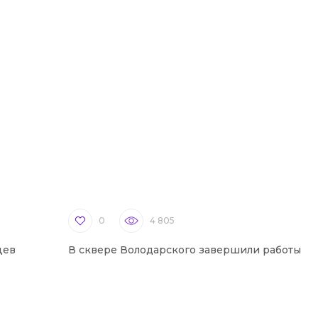
0
4 805
цев
В сквере Володарского завершили работы