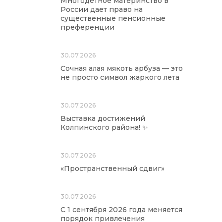
Многодетное материнство в
России дает право на
существенные пенсионные
преференции
30.07.2026
Сочная алая мякоть арбуза — это
не просто символ жаркого лета
30.07.2026
Выставка достижений
Колпинского района! ✨
30.07.2026
«Пространственный сдвиг»
30.07.2026
С 1 сентября 2026 года меняется
порядок привлечения