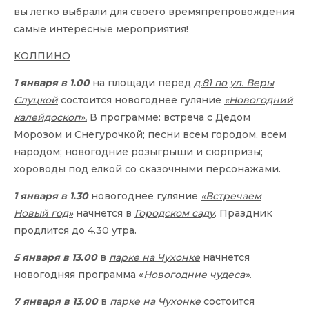
вы легко выбрали для своего времяпрепровождения
самые интересные мероприятия!
КОЛПИНО
1 января в 1.00
на площади перед
д.81 по ул. Веры
Слуцкой
состоится новогоднее гуляние
«Новогодний
калейдоскоп».
В программе: встреча с Дедом
Морозом и Снегурочкой; песни всем городом, всем
народом; новогодние розыгрыши и сюрпризы;
хороводы под елкой со сказочными персонажами.
1 января в 1.30
новогоднее гуляние
«Встречаем
Новый год»
начнется в
Городском саду
. Праздник
продлится до 4.30 утра.
5 января в 13.00
в
парке на Чухонке
начнется
новогодняя программа «
Новогодние чудеса»
.
7 января в 13.00
в
парке на Чухонке
состоится