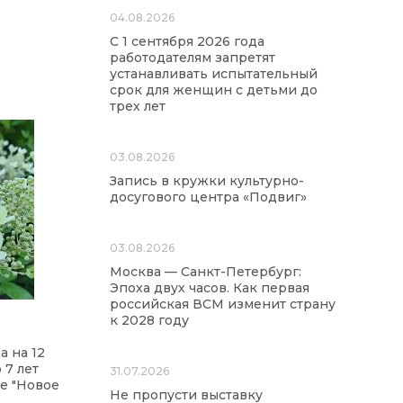
04.08.2026
С 1 сентября 2026 года
работодателям запретят
устанавливать испытательный
срок для женщин с детьми до
трех лет
03.08.2026
Запись в кружки культурно-
досугового центра «Подвиг»
03.08.2026
Москва — Санкт-Петербург:
Эпоха двух часов. Как первая
российская ВСМ изменит страну
к 2028 году
а на 12
 7 лет
31.07.2026
е "Новое
Не пропусти выставку