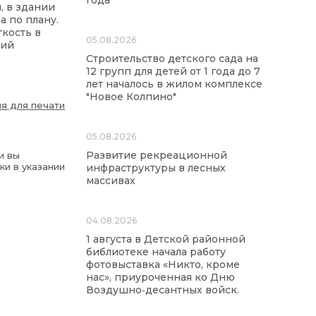
года
, в здании
 по плану.
кость в
05.08.2026
тий
Строительство детского сада на
12 групп для детей от 1 года до 7
лет началось в жилом комплексе
"Новое Колпино"
я для печати
05.08.2026
Развитие рекреационной
и вы
ки в указании
инфраструктуры в лесных
массивах
04.08.2026
1 августа в Детской районной
библиотеке начала работу
фотовыставка «Никто, кроме
нас», приуроченная ко Дню
Воздушно‑десантных войск.