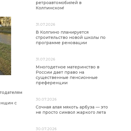
ретроавтомобилей в
Колпинском!
31.07.2026
В Колпино планируется
строительство новой школы по
программе реновации
31.07.2026
Многодетное материнство в
России дает право на
существенные пенсионные
преференции
отодателям
30.07.2026
енщин с
Сочная алая мякоть арбуза — это
не просто символ жаркого лета
30.07.2026