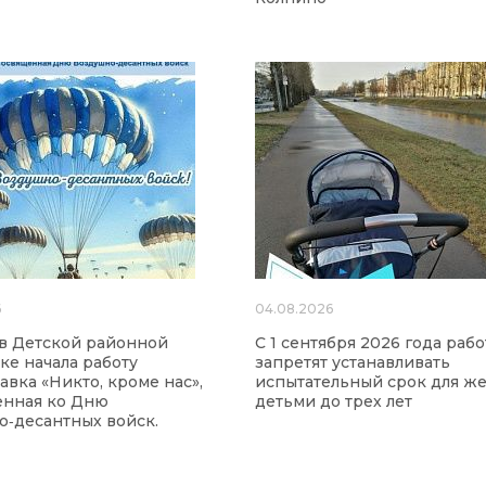
6
04.08.2026
а в Детской районной
С 1 сентября 2026 года раб
ке начала работу
запретят устанавливать
авка «Никто, кроме нас»,
испытательный срок для ж
енная ко Дню
детьми до трех лет
‑десантных войск.