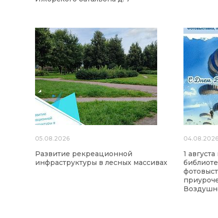
05.08.2026
04.08.202
Развитие рекреационной
1 август
инфраструктуры в лесных массивах
библиоте
фотовыст
приуроч
Воздушно