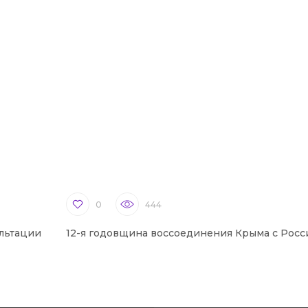
0
444
льтации
12-я годовщина воссоединения Крыма с Росс