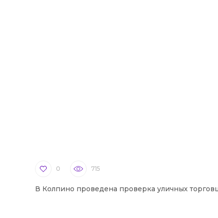
0
715
В Колпино проведена проверка уличных торгов