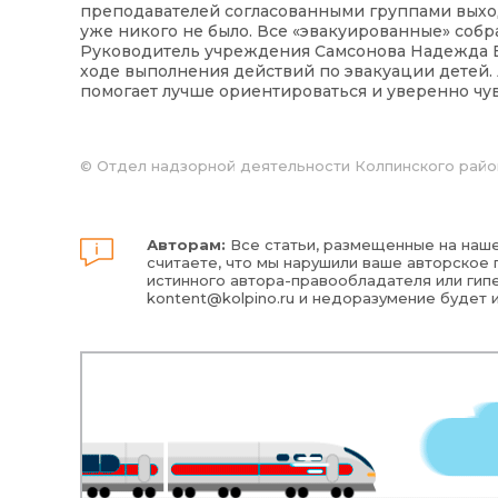
преподавателей согласованными группами выходи
уже никого не было. Все «эвакуированные» соб
Руководитель учреждения Самсонова Надежда Ев
ходе выполнения действий по эвакуации детей.
помогает лучше ориентироваться и уверенно чув
© Отдел надзорной деятельности Колпинского райо
Авторам:
Все статьи, размещенные на наше
считаете, что мы нарушили ваше авторское п
истинного автора-правообладателя или гипе
kontent@kolpino.ru
и недоразумение будет 