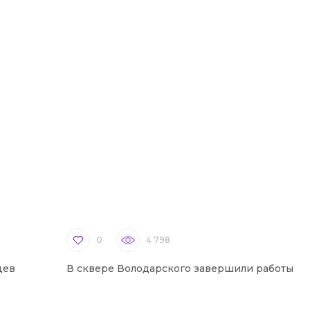
0
4 798
цев
В сквере Володарского завершили работы