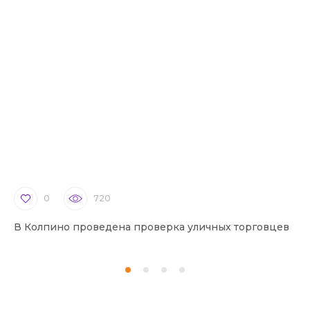
0
720
В Колпино проведена проверка уличных торговцев
В 