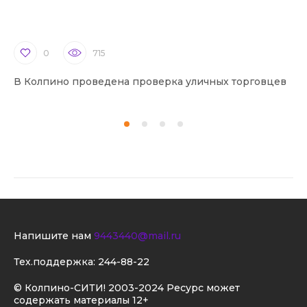
0
715
В Колпино проведена проверка уличных торговцев
В 
Напишите нам
9443440@mail.ru
Тех.поддержка:
244-88-22
© Колпино-СИТИ! 2003-2024 Ресурс может
содержать материалы 12+