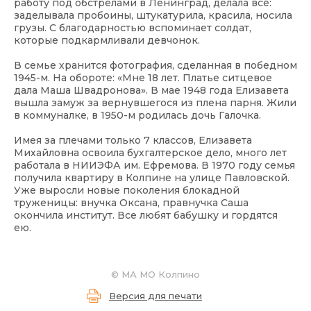
работу под обстрелами в Ленинград, делала всё:
заделывала пробоины, штукатурила, красила, носила
грузы. С благодарностью вспоминает солдат,
которые подкармливали девчонок.
В семье хранится фотография, сделанная в победном
1945-м. На обороте: «Мне 18 лет. Платье ситцевое
дала Маша Швадронова». В мае 1948 года Елизавета
вышла замуж за вернувшегося из плена парня. Жили
в коммуналке, в 1950-м родилась дочь Галочка.
Имея за плечами только 7 классов, Елизавета
Михайловна освоила бухгалтерское дело, много лет
работала в НИИЭФА им. Ефремова. В 1970 году семья
получила квартиру в Колпине на улице Павловской.
Уже выросли новые поколения блокадной
труженицы: внучка Оксана, правнучка Саша
окончила институт. Все любят бабушку и гордятся
ею.
©
МА МО Колпино
Версия для печати