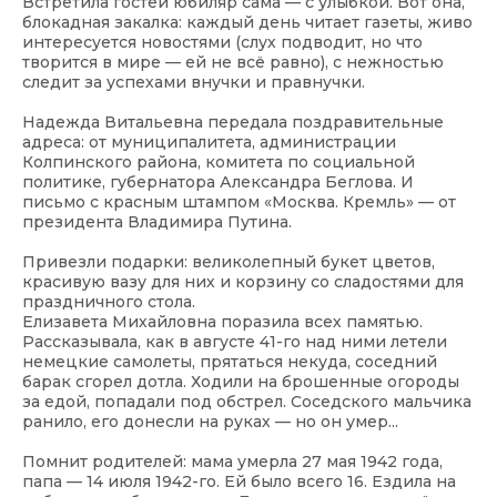
Встретила гостей юбиляр сама — с улыбкой. Вот она,
блокадная закалка: каждый день читает газеты, живо
интересуется новостями (слух подводит, но что
творится в мире — ей не всё равно), с нежностью
следит за успехами внучки и правнучки.
Надежда Витальевна передала поздравительные
адреса: от муниципалитета, администрации
Колпинского района, комитета по социальной
политике, губернатора Александра Беглова. И
письмо с красным штампом «Москва. Кремль» — от
президента Владимира Путина.
Привезли подарки: великолепный букет цветов,
красивую вазу для них и корзину со сладостями для
праздничного стола.
Елизавета Михайловна поразила всех памятью.
Рассказывала, как в августе 41-го над ними летели
немецкие самолеты, прятаться некуда, соседний
барак сгорел дотла. Ходили на брошенные огороды
за едой, попадали под обстрел. Соседского мальчика
ранило, его донесли на руках — но он умер...
Помнит родителей: мама умерла 27 мая 1942 года,
папа — 14 июля 1942-го. Ей было всего 16. Ездила на