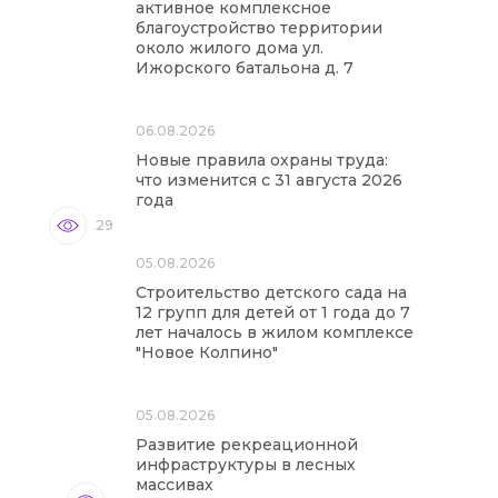
активное комплексное
благоустройство территории
около жилого дома ул.
Ижорского батальона д. 7
06.08.2026
Новые правила охраны труда:
что изменится с 31 августа 2026
года
29
05.08.2026
Строительство детского сада на
12 групп для детей от 1 года до 7
лет началось в жилом комплексе
"Новое Колпино"
05.08.2026
Развитие рекреационной
инфраструктуры в лесных
массивах