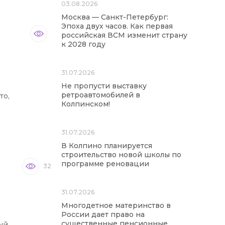
03.08.2026
Москва — Санкт-Петербург:
Эпоха двух часов. Как первая
российская ВСМ изменит страну
к 2028 году
31.07.2026
Не пропусти выставку
ретроавтомобилей в
то,
Колпинском!
31.07.2026
В Колпино планируется
строительство новой школы по
программе реновации
32
31.07.2026
Многодетное материнство в
России дает право на
существенные пенсионные
ый