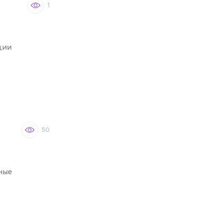
1
ции
50
ные