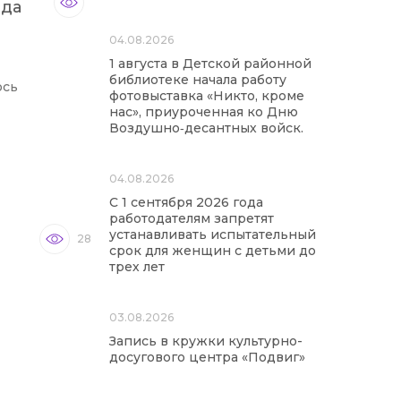
ода
04.08.2026
1 августа в Детской районной
библиотеке начала работу
ось
фотовыставка «Никто, кроме
нас», приуроченная ко Дню
Воздушно‑десантных войск.
04.08.2026
С 1 сентября 2026 года
работодателям запретят
устанавливать испытательный
28
срок для женщин с детьми до
трех лет
03.08.2026
Запись в кружки культурно-
досугового центра «Подвиг»