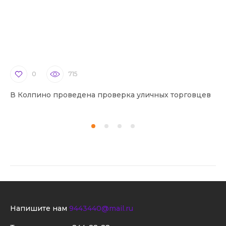
0
715
В Колпино проведена проверка уличных торговцев
В 
Напишите нам
9443440@mail.ru